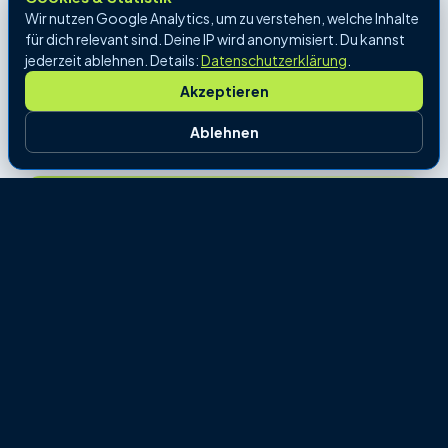
Eure nächste Kunden-Präsentation, euer Team-
Wir nutzen Google Analytics, um zu verstehen, welche Inhalte
Meeting oder euer Partnertermin wird gleichzeitig
für dich relevant sind. Deine IP wird anonymisiert. Du kannst
zum professionellen Foto-Shooting. Natürliche
jederzeit ablehnen. Details:
Datenschutzerklärung
.
Bilder in echten Business-Situationen,
Akzeptieren
authentischer als jedes Studio.
Ablehnen
Brand Ambassadors aufbauen
Wir inszenieren eure Mitarbeiter, Speaker und
Partner so, dass sie auf LinkedIn als Expertinnen
und Experten sichtbar werden. Professionelle
Portraits, Action-Shots und Video-Statements,
alles in einem Termin.