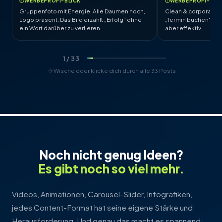
WERBEPROFI-BLICK
WERBEPROFI-BLI
Gruppenfoto mit Energie. Alle Daumen hoch,
Clean & corporate. W
Logo präsent. Das Bild erzählt „Erfolg“ ohne
„Termin buchen“ ist 
ein Wort darüber zu verlieren.
aber effektiv.
1
/ 33
Wische oder klicke dich durch alle 33 Posts
Noch nicht genug Ideen?
Es gibt noch so viel mehr.
Videos, Animationen, Carousel-Slider, Infografiken,
jedes Content-Format hat seine eigene Stärke und
Herausforderung. Und genau das macht es spannend: