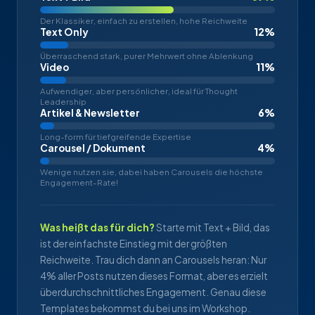
Der Klassiker, einfach zu erstellen, hohe Reichweite
Text Only
12%
Überraschend stark, purer Mehrwert ohne Ablenkung
Video
11%
Aufwendiger, aber persönlicher, ideal für Thought
Leadership
Artikel & Newsletter
6%
Long-form für tiefgreifende Expertise
Carousel / Dokument
4%
Wenige nutzen sie, dabei haben Carousels die höchste
Engagement-Rate!
Was heißt das für dich?
Starte mit Text + Bild, das
ist der einfachste Einstieg mit der größten
Reichweite. Trau dich dann an Carousels heran: Nur
4% aller Posts nutzen dieses Format, aber es erzielt
überdurchschnittliches Engagement. Genau diese
Templates bekommst du bei uns im Workshop.