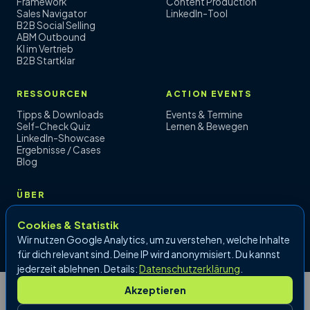
Framework
Content Production
Sales Navigator
LinkedIn-Tool
B2B Social Selling
ABM Outbound
KI im Vertrieb
B2B Startklar
RESSOURCEN
ACTION EVENTS
Tipps & Downloads
Events & Termine
Self-Check Quiz
Lernen & Bewegen
LinkedIn-Showcase
Ergebnisse / Cases
Blog
ÜBER
Referenzen
Cookies & Statistik
Kontakt
Impressum
·
Datenschutz
Wir nutzen Google Analytics, um zu verstehen, welche Inhalte
für dich relevant sind. Deine IP wird anonymisiert. Du kannst
jederzeit ablehnen. Details:
Datenschutzerklärung
.
Akzeptieren
© 2026 Peter Hössl e.U. | Vertriebsrakete®, Marketingvogel und