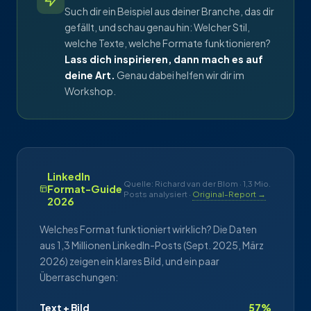
Such dir ein Beispiel aus deiner Branche, das dir
gefällt, und schau genau hin: Welcher Stil,
welche Texte, welche Formate funktionieren?
Lass dich inspirieren, dann mach es auf
deine Art.
Genau dabei helfen wir dir im
Workshop.
LinkedIn
Quelle: Richard van der Blom · 1,3 Mio.
Format-Guide
Posts analysiert ·
Original-Report →
2026
Welches Format funktioniert wirklich? Die Daten
aus 1,3 Millionen LinkedIn-Posts (Sept. 2025, März
2026) zeigen ein klares Bild, und ein paar
Überraschungen:
Text + Bild
57%