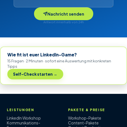
Nachricht senden
Antwort innerhalb von 24h
Wie fit ist euer LinkedIn-Game?
15 Fragen · 2 Minuten · sofort eine Auswertung mit konkreten
Tipps
Self-Check starten →
LEISTUNGEN
PAKETE & PREISE
LinkedIn Workshop
Workshop-Pakete
Kommunikations-
Content-Pakete