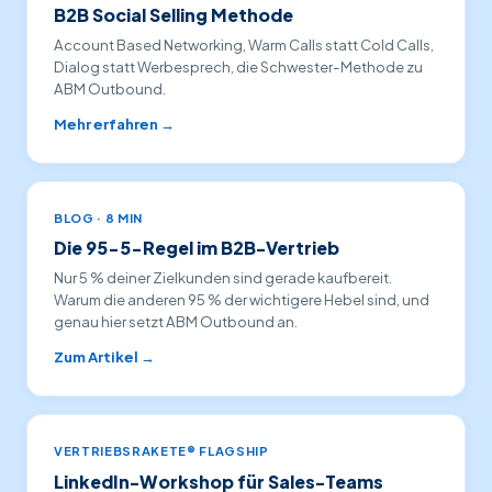
B2B Social Selling Methode
Account Based Networking, Warm Calls statt Cold Calls,
Dialog statt Werbesprech, die Schwester-Methode zu
ABM Outbound.
Mehr erfahren →
BLOG · 8 MIN
Die 95-5-Regel im B2B-Vertrieb
Nur 5 % deiner Zielkunden sind gerade kaufbereit.
Warum die anderen 95 % der wichtigere Hebel sind, und
genau hier setzt ABM Outbound an.
Zum Artikel →
VERTRIEBSRAKETE® FLAGSHIP
LinkedIn-Workshop für Sales-Teams