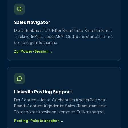
Sales Navigator
Die Datenbasis: ICP-Filter, Smart Lists, Smart Links mit
Tracking, InMails. Jeder ABM-Outbound startet hier mit
der richtigen Recherche.
Zur Power-Session →
LinkedIn Posting Support
Der Content-Motor: Wöchentlich frischer Personal-
Brand-Content für jeden im Sales-Team, damit die
Touchpoints konsistent kommen. Fully managed.
Posting-Pakete ansehen →