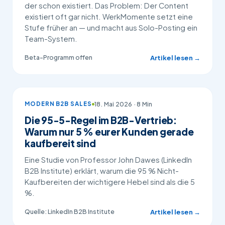
der schon existiert. Das Problem: Der Content
existiert oft gar nicht. WerkMomente setzt eine
Stufe früher an — und macht aus Solo-Posting ein
Team-System.
Beta-Programm offen
Artikel lesen →
18. Mai 2026 · 8 Min
MODERN B2B SALES
Die 95-5-Regel im B2B-Vertrieb:
Warum nur 5 % eurer Kunden gerade
kaufbereit sind
Eine Studie von Professor John Dawes (LinkedIn
B2B Institute) erklärt, warum die 95 % Nicht-
Kaufbereiten der wichtigere Hebel sind als die 5
%.
Quelle: LinkedIn B2B Institute
Artikel lesen →