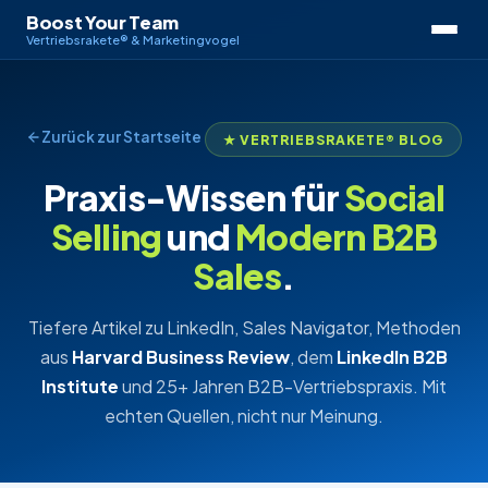
Boost Your Team
Vertriebsrakete® & Marketingvogel
Zurück zur Startseite
★ VERTRIEBSRAKETE® BLOG
Praxis-Wissen für
Social
Selling
und
Modern B2B
Sales
.
Tiefere Artikel zu LinkedIn, Sales Navigator, Methoden
aus
Harvard Business Review
, dem
LinkedIn B2B
Institute
und 25+ Jahren B2B-Vertriebspraxis. Mit
echten Quellen, nicht nur Meinung.