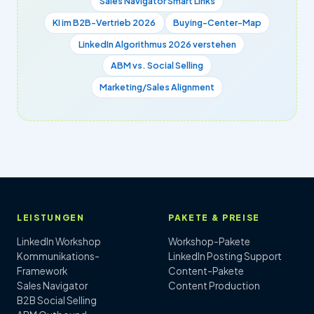
Sales Navigator Smart Links
KI im B2B-Vertrieb 2026
Buying-Center-Map
LinkedIn Algorithmus 2026 verstehen
ABM vs. Social Selling
Marketing/Sales Alignment
LEISTUNGEN
PAKETE & PREISE
LinkedIn Workshop
Workshop-Pakete
Kommunikations-
LinkedIn Posting Support
Framework
Content-Pakete
Sales Navigator
Content Production
B2B Social Selling