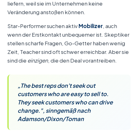
liefern, weil sie im Unternehmen keine
Veränderung anstoßen können.
Star-Performer suchen aktiv
Mobilizer
, auch
wenn der Erstkontakt unbequemer ist. Skeptiker
stellen scharfe Fragen, Go-Getter haben wenig
Zeit, Teacher sind oft schwer erreichbar. Aber sie
sind die
einzigen
, die den Deal vorantreiben.
„The best reps don't seek out
customers who are easy to sell to.
They seek customers who can drive
change.", sinngemäß nach
Adamson/Dixon/Toman