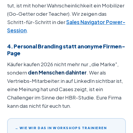
tut, ist mit hoher Wahrscheinlichkeit ein Mobilizer
(Go-Getter oder Teacher). Wir zeigen das
Schritt-für-Schritt in der
Sales Navigator Power-
Session
.
4. Personal Branding statt anonyme Firmen-
Page
Käufer kaufen 2026 nicht mehr nur „die Marke",
sondern
den Menschen dahinter
. Wer als
Vertriebs-Mitarbeiter:in auf LinkedIn sichtbar ist,
eine Meinung hat und Cases zeigt, ist ein
Challenger im Sinne der HBR-Studie. Eure Firma
kann das nicht für euch tun.
→ WIE WIR DAS IN WORKSHOPS TRAINIEREN