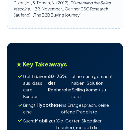
Dixon, M., & Toman, N. (2012).
Dismantling the Sales
Machine.
HBR, November., Gartner CSO Research
(laufend): „The B2B Buying Journey".
★ Key Takeaways
Geht davon
60–75%
ohne euch gemacht
aus, dass
der
haben, Solution
eure
Recherche
Selling kommt zu
Kunden
spät.
Bringt
Hypothese
ins Erstgespräch, keine
eine
offene Frageliste.
Sucht
Mobilizer
(Go-Getter, Skeptiker,
Teacher), meidet die