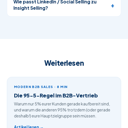
Wie passt LinkedIn / Social Selling zu
die im Unternehmen Wandel anstoßen können.
(Macher), Teacher (Mentoren mit Standing) und
Insight Selling?
Das durchschnittliche Buying Center hat heute
Skeptiker (kritisch, aber einflussreich).
Talker
sind
Perfekt, Social Selling ist die
natürliche Plattform
5,4–10 Stakeholder; ein einzelner Champion
die 4 anderen Typen, sie geben Verkäufern viel
für Insight Selling. Auf LinkedIn liefert ihr
reicht nicht mehr.
Information, treiben aber keine Entscheidung.
Standpunkte in Post-Form, bevor das Buying
Klassisches Solution Selling zielt auf Talker, weil
Center überhaupt euch kennt. Sales Navigator
sie „einfacher" sind. Star-Performer zielen auf
hilft, Mobilizer im Account zu finden, nicht nur
Mobilizer.
formale Entscheider. Eure Posts zeigen, was ihr
Weiterlesen
seht, und damit qualifiziert ihr euch, BEVOR der
Kunde im Markt ist.
MODERN B2B SALES · 8 MIN
Die 95-5-Regel im B2B-Vertrieb
Warum nur 5% eurer Kunden gerade kaufbereit sind,
und warum die anderen 95% trotzdem (oder gerade
deshalb!) eure Hauptzielgruppe sein müssen.
Artikel lesen →