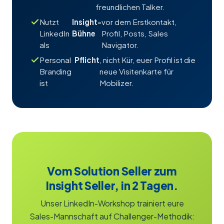
freundlichen Talker.
Nutzt
Insight-
vor dem Erstkontakt,
LinkedIn
Bühne
Profil, Posts, Sales
als
Navigator.
Personal
Pflicht
, nicht Kür, euer Profil ist die
Branding
neue Visitenkarte für
ist
Mobilizer.
Vom Solution Seller zum
Insight Seller, in 2 Tagen.
Unser LinkedIn-Workshop trainiert eure
Sales-Mannschaft auf Challenger-Methodik: