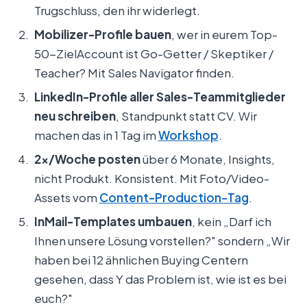
Trugschluss, den ihr widerlegt.
Mobilizer-Profile bauen
, wer in eurem Top-
50-ZielAccount ist Go-Getter / Skeptiker /
Teacher? Mit Sales Navigator finden.
LinkedIn-Profile aller Sales-Teammitglieder
neu schreiben
, Standpunkt statt CV. Wir
machen das in 1 Tag im
Workshop
.
2x/Woche posten
über 6 Monate, Insights,
nicht Produkt. Konsistent. Mit Foto/Video-
Assets vom
Content-Production-Tag
.
InMail-Templates umbauen
, kein „Darf ich
Ihnen unsere Lösung vorstellen?" sondern „Wir
haben bei 12 ähnlichen Buying Centern
gesehen, dass Y das Problem ist, wie ist es bei
euch?"